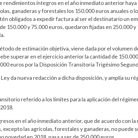
e rendimientos íntegros en el año inmediato anterior haya
olas, ganaderas y forestales los 150.000 euros anuales o 
n obligados a expedir factura al ser el destinatario un emp
 de 150.000 y 75.000 euros, quedaron fijadas en 250.000 y
a.
todo de estimación objetiva, viene dada por el volumen de
be superar en el ejercicio anterior la cantidad de 150.000
000 euros por la Disposición Transitoria Trigésimo Segund
Ley da nueva redacción a dicha disposición, y amplía su rég
nsitorio referido a los límites para la aplicación del régime
 2018.
gresos en el año inmediato anterior, que de acuerdo con la 
, excepto las agrícolas, forestales y ganaderas, no puede 
mo novedad en 2018, pasa a ser de 250.000 euros.