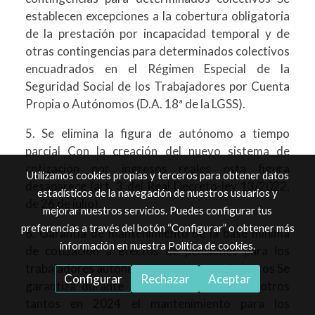
establecen excepciones a la cobertura obligatoria
de la prestación por incapacidad temporal y de
otras contingencias para determinados colectivos
encuadrados en el Régimen Especial de la
Seguridad Social de los Trabajadores por Cuenta
Propia o Autónomos (D.A. 18ª de la LGSS).
5. Se elimina la figura de autónomo a tiempo
parcial Con la creación del nuevo sistema de
cotización por ingresos reales esta figura
Utilizamos cookies propias y terceros para obtener datos
desaparece (art. 3 del Real Decreto-ley 13/2022,
estadísticos de la navegación de nuestros usuarios y
de 26 de julio).
mejorar nuestros servicios. Puedes configurar tus
preferencias a través del botón “Configurar” o obtener más
6. Garantía de mantenimiento de la base mínima
información en nuestra
Política de cookies
.
de cotización a efectos de pensiones para los
trabajadores autónomos con menores ingresos Se
Configurar
Rechazar
Aceptar
garantiza durante seis meses en 2023 y otros
tantos en 2024 el mantenimiento para los