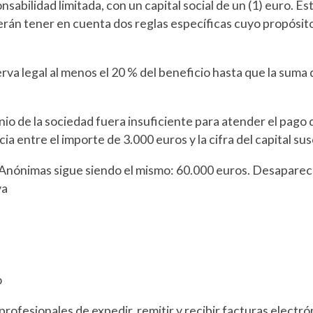
abilidad limitada, con un capital social de un (1) euro. Es
berán tener en cuenta dos reglas específicas cuyo propósito 
va legal al menos el 20 % del beneficio hasta que la suma de 
onio de la sociedad fuera insuficiente para atender el pago d
a entre el importe de 3.000 euros y la cifra del capital sus
es Anónimas sigue siendo el mismo: 60.000 euros. Desaparec
va
o
 profesionales de expedir, remitir y recibir facturas electr